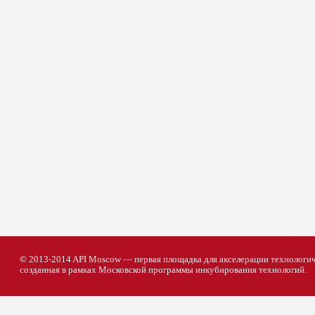
© 2013-2014 API Moscow — первая площадка для акселерации технологич
созданная в рамках Московской программы инкубирования технологий.