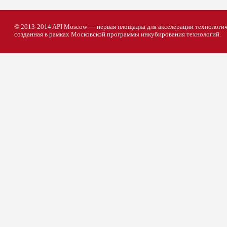
© 2013-2014 API Moscow — первая площадка для акселерации технологич
созданная в рамках Московской программы инкубирования технологий.