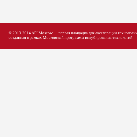
© 2013-2014 API Moscow — первая площадка для акселерации технологич
созданная в рамках Московской программы инкубирования технологий.