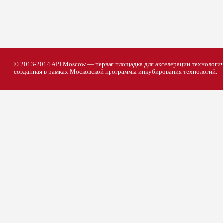
© 2013-2014 API Moscow — первая площадка для акселерации технологич
созданная в рамках Московской программы инкубирования технологий.