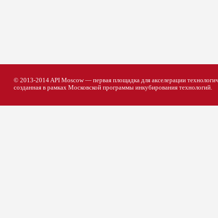
© 2013-2014 API Moscow — первая площадка для акселерации технологич
созданная в рамках Московской программы инкубирования технологий.